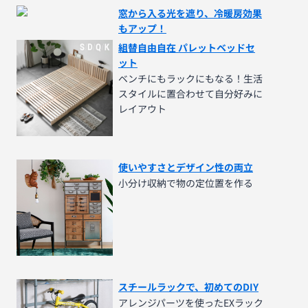
窓から入る光を遮り、冷暖房効果
もアップ！
組替自由自在 パレットベッドセ
ット
ベンチにもラックにもなる！生活
スタイルに置合わせて自分好みに
レイアウト
使いやすさとデザイン性の両立
小分け収納で物の定位置を作る
スチールラックで、初めてのDIY
アレンジパーツを使ったEXラック