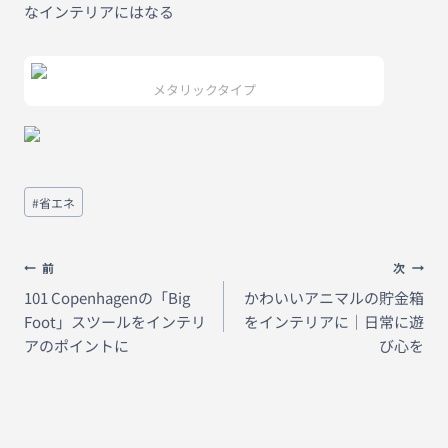
なインテリアにはなる
メタリックタイプ
投
#
省エネ
稿
タ
グ:
投
前
次
稿
101 Copenhagenの「Big
かわいいアニマルの貯金箱
Foot」スツールをインテリ
をインテリアに｜日常に遊
ナ
アのポイントに
び心を
ビ
ゲ
ー