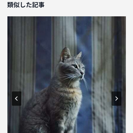
シ
類似した記事
ョ
ン