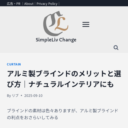
内
広告・PR ｜
About
｜
Privacy Policy
｜
容
を
ス
キ
ッ
SimpleLiv Change
プ
CURTAIN
アルミ製ブラインドのメリットと選
び方｜ナチュラルインテリアにも
By
リブ
2025-09-10
ブラインドの素材は色々ありますが、アルミ製ブラインド
の利点をおさらいしてみる