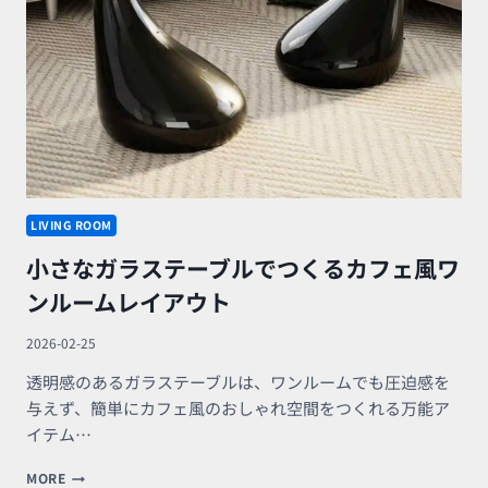
ー
ブ
ル
の
あ
る
暮
ら
し
LIVING ROOM
小さなガラステーブルでつくるカフェ風ワ
ンルームレイアウト
2026-02-25
透明感のあるガラステーブルは、ワンルームでも圧迫感を
与えず、簡単にカフェ風のおしゃれ空間をつくれる万能ア
イテム…
小
MORE