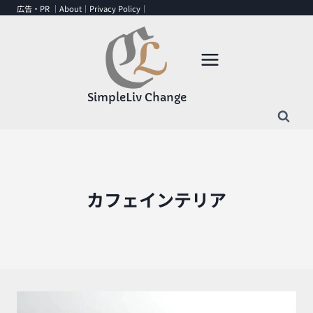
内
広告・PR ｜
About
｜
Privacy Policy
｜
容
を
ス
キ
ッ
SimpleLiv Change
プ
カフェインテリア