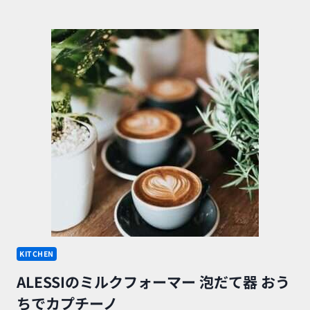
さ
な
ガ
ラ
ス
テ
ー
ブ
ル
で
つ
く
る
カ
フ
ェ
風
ワ
ン
ル
KITCHEN
ー
ALESSIのミルクフォーマー 泡だて器 おう
ム
レ
ちでカプチーノ
イ