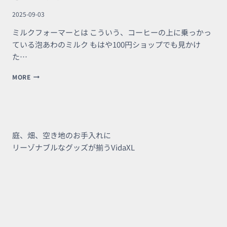
ア
2025-09-03
ウ
ト
ミルクフォーマーとは こういう、コーヒーの上に乗っかっ
ている泡あわのミルク もはや100円ショップでも見かけ
た…
ALESSI
MORE
の
ミ
ル
ク
フ
ォ
庭、畑、空き地のお手入れに
ー
リーゾナブルなグッズが揃うVidaXL
マ
ー
泡
だ
て
器
お
う