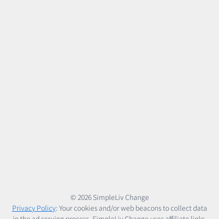
ち
で
カ
プ
チ
ー
ノ
© 2026 SimpleLiv Change
Privacy Policy
: Your cookies and/or web beacons to collect data
in the ad serving process. SimpleLiv Change uses affiliate links.