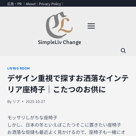
内
広告・PR ｜
About
｜
Privacy Policy
｜
容
を
ス
キ
ッ
SimpleLiv Change
プ
LIVING ROOM
デザイン重視で探すお洒落なインテ
リア座椅子｜こたつのお供に
By
リブ
2025-10-27
モッサリしがちな座椅子
しかし、日本の冬といえばこたつそこに置きたい座椅子
お洒落な炬燵も最近よく見かけるので、座椅子も一緒にオ