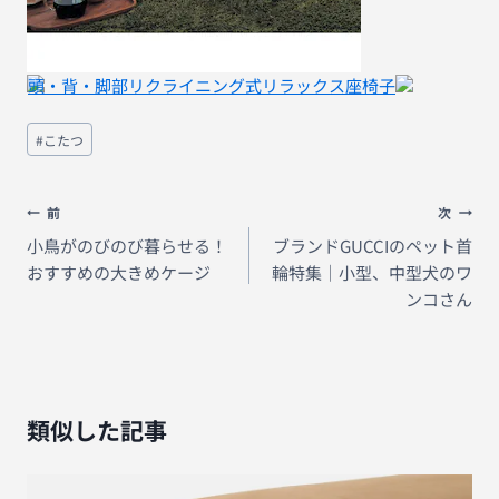
頭・背・脚部リクライニング式リラックス座椅子
投
#
こたつ
稿
タ
グ:
投
前
次
稿
小鳥がのびのび暮らせる！
ブランドGUCCIのペット首
おすすめの大きめケージ
輪特集｜小型、中型犬のワ
ナ
ンコさん
ビ
ゲ
ー
シ
類似した記事
ョ
ン