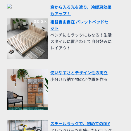
窓から入る光を遮り、冷暖房効果
もアップ！
組替自由自在 パレットベッドセ
ット
ベンチにもラックにもなる！生活
スタイルに置合わせて自分好みに
レイアウト
使いやすさとデザイン性の両立
小分け収納で物の定位置を作る
スチールラックで、初めてのDIY
アレンジパーツを使ったEXラック