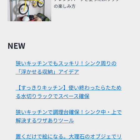
の楽しみ方
NEW
狭いキッチンでもスッキリ！シンク周りの
「浮かせる収納」アイデア
【すっきりキッチン】使い終わったらたため
る水切りラックでスペース確保
狭いキッチンで調理台確保！シンク中・上で
解決するワザありツール
置くだけで絵になる。大理石のオブジェでリ