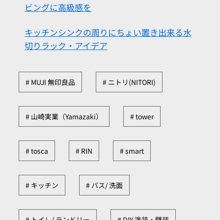
ビングに高級感を
キッチンシンクの周りにちょい置き出来る水
切りラック・アイデア
MUJI 無印良品
ニトリ(NITORI)
山崎実業（Yamazaki）
tower
tosca
RIN
smart
キッチン
バス/ 洗面
トイレ/ ランドリー
DIY 塗装・壁装