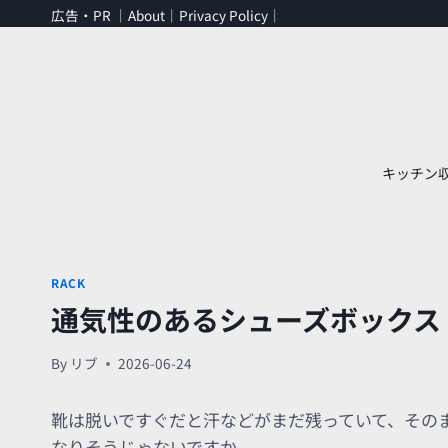
内
広告・PR ｜
About
｜
Privacy Policy
｜
容
を
ス
キ
ッ
プ
キッチン
RACK
通気性のあるシューズボックス
By
リブ
2026-06-24
靴は脱いですぐだと汗などがまだ残っていて、その
なりそうじゃないですか