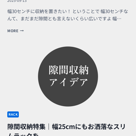
2025-09-13
し
ゃ
幅30センチに収納を置きたい！ ということで 幅30センチな
れ
んて、まだまだ隙間とも言えないくらい広いですよ 幅…
に
隙
MORE
間
収
納
特
集
｜
幅
30CM
の
棚、
ラ
ッ
ク
で
RACK
す
っ
隙間収納特集｜幅25cmにもお洒落なスリ
き
り
ムラックを