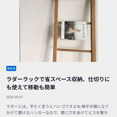
幅
20
セ
ン
チ
の
狭
い
と
こ
ろ
を
活
用
RACK
し
ラダーラックで省スペース収納、仕切りに
た
い
も使えて移動も簡単
2025-09-07
ラダーとは。平たく言うとハシゴですよね 梯子の様に立て
かけて置けるハンガーなので、壁に穴をあけてビスを撃ち