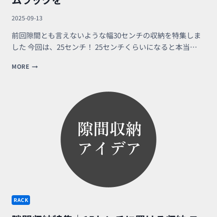
さ
せ
2025-09-13
る
前回隙間とも言えないような幅30センチの収納を特集しま
した 今回は、25センチ！ 25センチくらいになると本当…
隙
MORE
間
収
納
特
集
｜
幅
25CM
に
も
お
洒
落
な
RACK
ス
リ