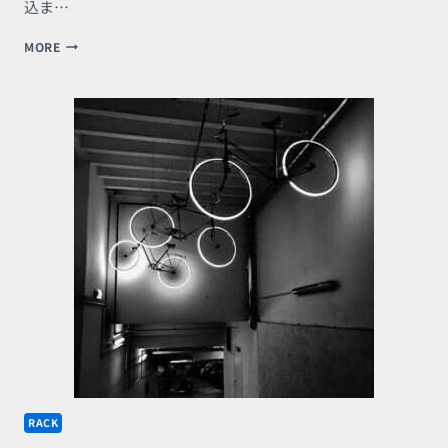
込ま…
ラ
MORE
ダ
ー
ラ
ッ
ク
で
省
ス
ペ
ー
ス
収
納、
仕
切
り
に
も
使
え
RACK
て