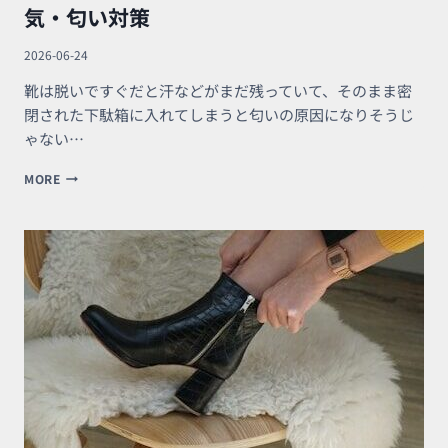
気・匂い対策
2026-06-24
靴は脱いですぐだと汗などがまだ残っていて、そのまま密
閉された下駄箱に入れてしまうと匂いの原因になりそうじ
ゃない…
通
MORE
気
性
の
あ
る
シ
ュ
ー
ズ
ボ
ッ
ク
ス
｜