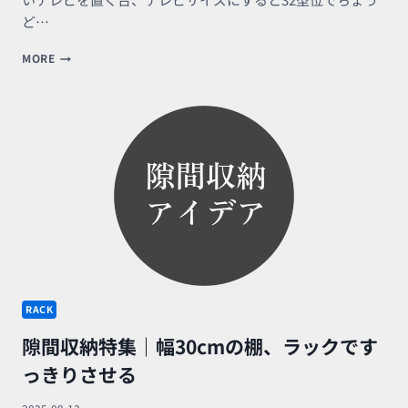
ど…
小
MORE
さ
目
テ
レ
ビ
台
｜
コ
ン
パ
ク
ト
で
も
RACK
収
納
隙間収納特集｜幅30cmの棚、ラックです
付
き
っきりさせる
で
お