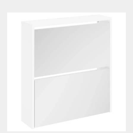
関
収
納
ブ
ー
ツ
も
す
っ
き
り
入
る
お
洒
落
な
シ
ュ
ー
ズ
ボ
ッ
ク