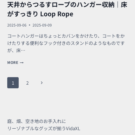
天井からつるすロープのハンガー収納｜床
移
動
がすっきり Loop Rope
も
簡
2025-09-06
2025-09-09
単
コートハンガーはちょっとカバンをかけたり、コートをか
けたりする便利なフック付きのスタンドのようなものです
が、床…
天
MORE
井
か
ら
ペ
次
1
2
つ
ー
る
の
す
ジ
ロ
ペ
ー
ナ
ー
プ
ビ
の
庭、畑、空き地のお手入れに
ジ
ハ
ゲ
リーゾナブルなグッズが揃うVidaXL
ン