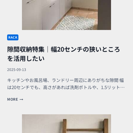
る
収
納
ス
ッ
キ
リ
RACK
イ
隙間収納特集｜幅20センチの狭いところ
ン
テ
を活用したい
リ
ア
2025-09-13
キッチンやお風呂場、ランドリー周辺にありがちな隙間 幅
は20センチでも、高さがあれば洗剤ボトルや、1.5リット…
隙
MORE
間
収
納
特
集
｜