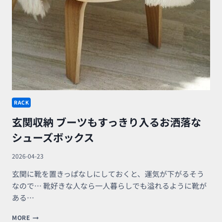
玄
関
の
湿
気・
匂
い
対
策
RACK
玄関収納 ブーツもすっきり入るお洒落な
シューズボックス
2026-04-23
玄関に靴を置きっぱなしにしておくと、運気が下がるそう
なので… 靴好きな人なら一人暮らしでも溢れるように靴が
ある…
玄
MORE