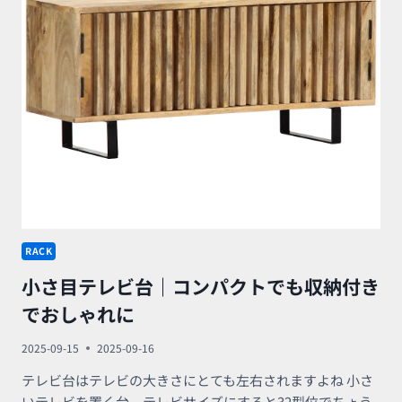
玄
関
の
靴
収
納
方
法
RACK
小さ目テレビ台｜コンパクトでも収納付き
でおしゃれに
2025-09-15
2025-09-16
テレビ台はテレビの大きさにとても左右されますよね 小さ
いテレビを置く台、テレビサイズにすると32型位でちょう