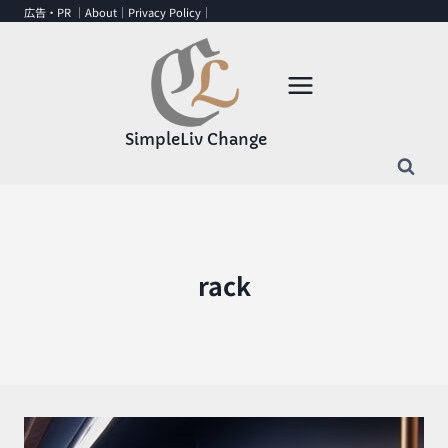
内
広告・PR ｜
About
｜
Privacy Policy
｜
容
を
ス
キ
ッ
SimpleLiv Change
プ
rack