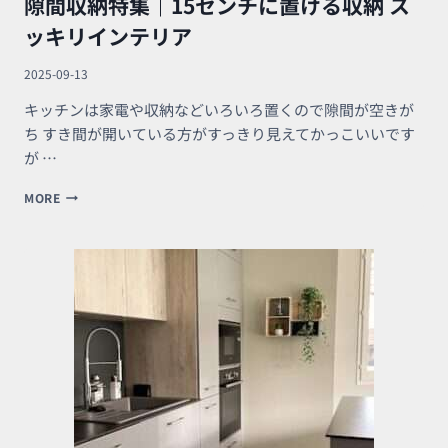
隙間収納特集｜15センチに置ける収納 ス
ム
ラ
ッキリインテリア
ッ
ク
2025-09-13
を
キッチンは家電や収納などいろいろ置くので隙間が空きが
ち すき間が開いている方がすっきり見えてかっこいいです
が …
隙
MORE
間
収
納
特
集
｜
15
セ
ン
チ
に
置
け