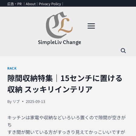
内
広告・PR ｜
About
｜
Privacy Policy
｜
容
を
ス
キ
ッ
SimpleLiv Change
プ
RACK
隙間収納特集｜15センチに置ける
収納 スッキリインテリア
By
リブ
2025-09-13
キッチンは家電や収納などいろいろ置くので隙間が空きが
ち
すき間が開いている方がすっきり見えてかっこいいですが