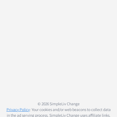
© 2026 SimpleLiv Change
Privacy Policy
: Your cookies and/or web beacons to collect data
in the ad serving process. SimpleLiv Change uses affiliate links.