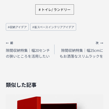
トイレ/ ランドリー
投
#
収納アイデア
#
省スペースインテリアアイデア
稿
タ
グ:
投
前
次
稿
隙間収納特集｜幅20センチ
隙間収納特集｜幅25cmに
の狭いところを活用したい
もお洒落なスリムラックを
ナ
ビ
ゲ
ー
類似した記事
シ
ョ
ン