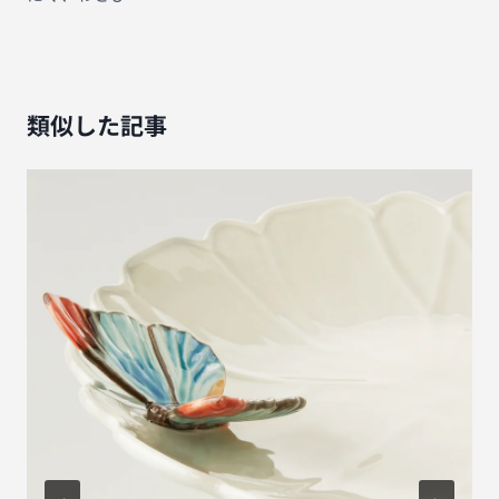
ビ
ゲ
ー
シ
類似した記事
ョ
ン