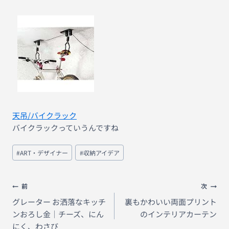
天吊/バイクラック
バイクラックっていうんですね
投
#
ART・デザイナー
#
収納アイデア
稿
タ
グ:
投
前
次
稿
グレーター お洒落なキッチ
裏もかわいい両面プリント
ンおろし金｜チーズ、にん
のインテリアカーテン
ナ
にく、わさび