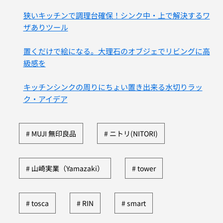
狭いキッチンで調理台確保！シンク中・上で解決するワ
ザありツール
置くだけで絵になる。大理石のオブジェでリビングに高
級感を
キッチンシンクの周りにちょい置き出来る水切りラッ
ク・アイデア
MUJI 無印良品
ニトリ(NITORI)
山崎実業（Yamazaki）
tower
tosca
RIN
smart