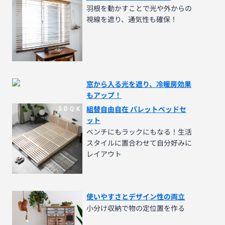
羽根を動かすことで光や外からの
視線を遮り、通気性も確保！
窓から入る光を遮り、冷暖房効果
もアップ！
組替自由自在 パレットベッドセ
ット
ベンチにもラックにもなる！生活
スタイルに置合わせて自分好みに
レイアウト
使いやすさとデザイン性の両立
小分け収納で物の定位置を作る