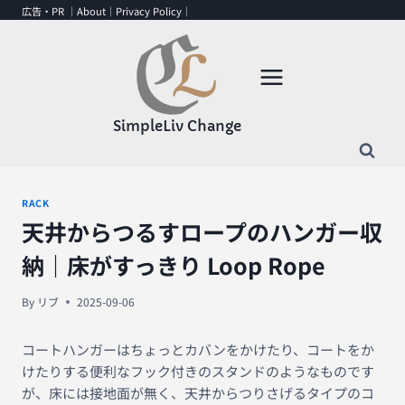
内
広告・PR ｜
About
｜
Privacy Policy
｜
容
を
ス
キ
ッ
SimpleLiv Change
プ
RACK
天井からつるすロープのハンガー収
納｜床がすっきり Loop Rope
By
リブ
2025-09-06
コートハンガーはちょっとカバンをかけたり、コートをか
けたりする便利なフック付きのスタンドのようなものです
が、床には接地面が無く、天井からつりさげるタイプのコ