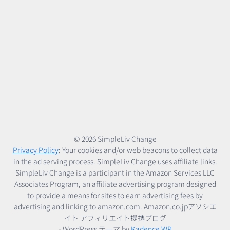
術
© 2026 SimpleLiv Change
Privacy Policy
: Your cookies and/or web beacons to collect data
in the ad serving process. SimpleLiv Change uses affiliate links.
SimpleLiv Change is a participant in the Amazon Services LLC
Associates Program, an affiliate advertising program designed
to provide a means for sites to earn advertising fees by
advertising and linking to amazon.com. Amazon.co.jpアソシエ
イト アフィリエイト提携ブログ
- WordPress テーマ by
Kadence WP