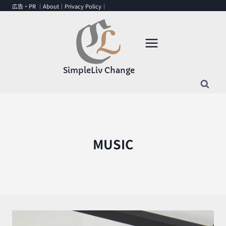
内
広告・PR ｜
About
｜
Privacy Policy
｜
容
を
ス
キ
ッ
SimpleLiv Change
プ
MUSIC