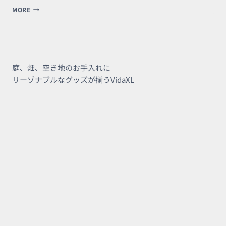
リ
MORE
リ
ッ
ク
ス
ピ
ー
庭、畑、空き地のお手入れに
カ
リーゾナブルなグッズが揃うVidaXL
ー
歌
詞
が
ボ
ー
ド
に
浮
か
び
上
が
る
技