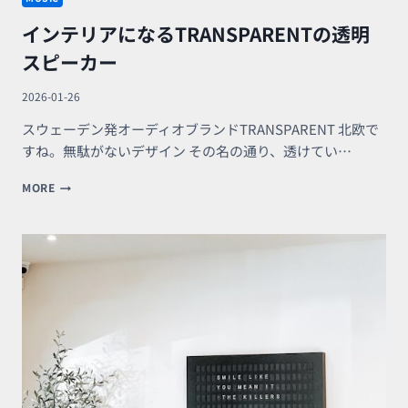
インテリアになるTRANSPARENTの透明
スピーカー
2026-01-26
スウェーデン発オーディオブランドTRANSPARENT 北欧で
すね。無駄がないデザイン その名の通り、透けてい…
イ
MORE
ン
テ
リ
ア
に
な
る
TRANSPARENT
の
透
明
ス