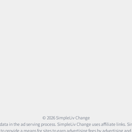
© 2026 SimpleLiv Change
data in the ad serving process. SimpleLiv Change uses affiliate links. 
ned to provide a means for sites to earn advertising fees by adve