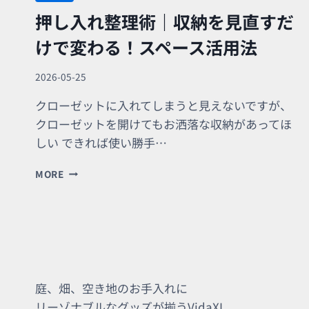
押し入れ整理術｜収納を見直すだ
けで変わる！スペース活用法
2026-05-25
クローゼットに入れてしまうと見えないですが、
クローゼットを開けてもお洒落な収納があってほ
しい できれば使い勝手…
押
MORE
し
入
れ
整
理
術
｜
収
庭、畑、空き地のお手入れに
納
リーゾナブルなグッズが揃うVidaXL