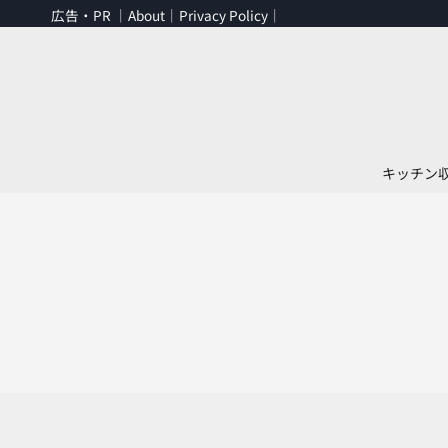
内
広告・PR ｜
About
｜
Privacy Policy
｜
容
を
ス
キ
ッ
プ
キッチン