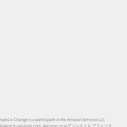
SimpleLiv Change is a participant in the Amazon Services LLC
rtising and linking to amazon.com. Amazon.co.jpアソシエイト アフィリエ