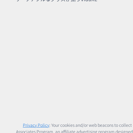
を
見
直
す
だ
け
で
変
わ
る！
ス
ペ
ー
ス
活
用
法
Privacy Policy
: Your cookies and/or web beacons to collect 
Associates Program, an affiliate advertising program desig