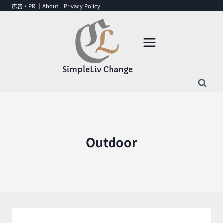
内
広告・PR ｜
About
｜
Privacy Policy
｜
容
を
ス
キ
ッ
SimpleLiv Change
プ
Outdoor