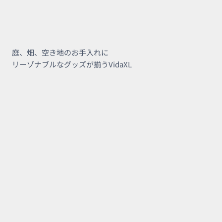
の
お
し
ゃ
れ
海
庭、畑、空き地のお手入れに
水
リーゾナブルなグッズが揃うVidaXL
浴
グ
ッ
ズ
特
集
｜
ビ
ー
チ
で
映
え
る・
遊
ぶ