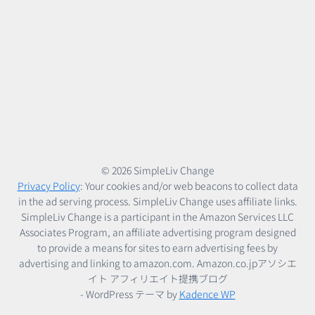
© 2026 SimpleLiv Change
Privacy Policy
: Your cookies and/or web beacons to collect data
in the ad serving process. SimpleLiv Change uses affiliate links.
SimpleLiv Change is a participant in the Amazon Services LLC
Associates Program, an affiliate advertising program designed
to provide a means for sites to earn advertising fees by
advertising and linking to amazon.com. Amazon.co.jpアソシエ
イト アフィリエイト提携ブログ
- WordPress テーマ by
Kadence WP