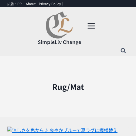
内
広告・PR ｜
About
｜
Privacy Policy
｜
容
を
ス
キ
ッ
SimpleLiv Change
プ
Rug/Mat