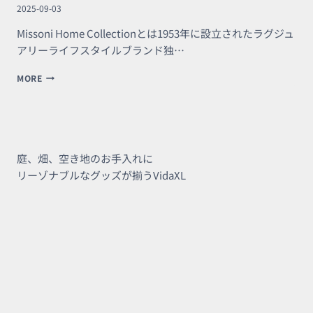
2025-09-03
Missoni Home Collectionとは1953年に設立されたラグジュ
アリーライフスタイルブランド独…
MISSONI
MORE
の
ア
ー
ト
の
よ
庭、畑、空き地のお手入れに
う
リーゾナブルなグッズが揃うVidaXL
な
お
洒
落
な
ル
ー
ム
ラ
グ