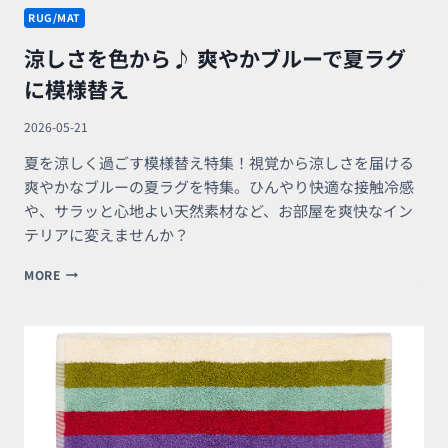
RUG/MAT
涼しさを色から♪ 爽やかブルーで夏ラグ
に模様替え
2026-05-21
夏を涼しく過ごす模様替え特集！視覚から涼しさを届ける
爽やかなブルーの夏ラグを特集。ひんやり快適な接触冷感
や、サラッと心地よい天然素材など、お部屋を爽快なイン
テリアに変えませんか？
涼
MORE
し
さ
を
色
か
ら
♪
爽
や