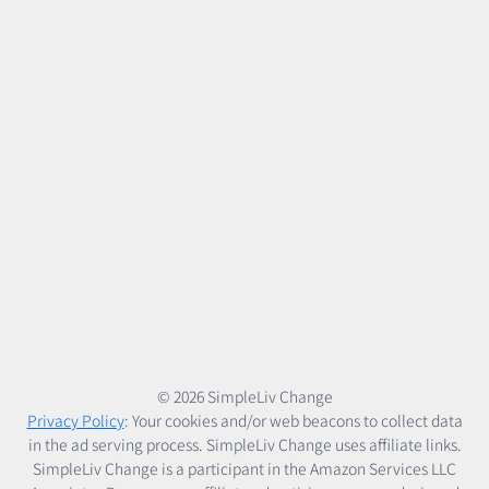
© 2026 SimpleLiv Change
Privacy Policy
: Your cookies and/or web beacons to collect data
in the ad serving process. SimpleLiv Change uses affiliate links.
SimpleLiv Change is a participant in the Amazon Services LLC