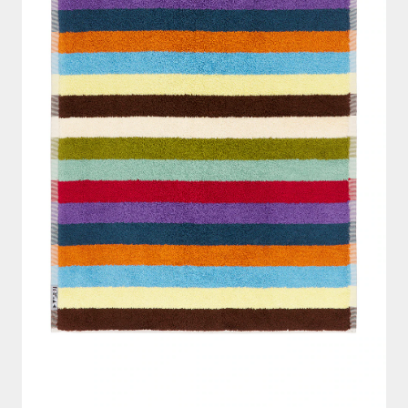
か
ブ
ル
ー
で
夏
ラ
グ
に
模
様
替
え