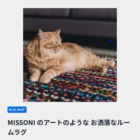
ウ
ー
ル
編
み
ド
ア
マ
ッ
ト
が
ざ
っ
く
り
し
て
か
わ
RUG/MAT
い
MISSONI のアートのような お洒落なルー
い
ムラグ