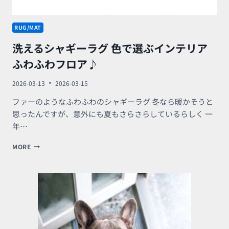
RUG/MAT
洗えるシャギーラグ 色で選ぶインテリア
ふわふわフロア♪
2026-03-13
2026-03-15
ファーのようなふわふわのシャギーラグ 冬なら暖かそうと
思ったんですが、意外にも夏もさらさらしているらしく 一
年…
洗
MORE
え
る
シ
ャ
ギ
ー
ラ
グ