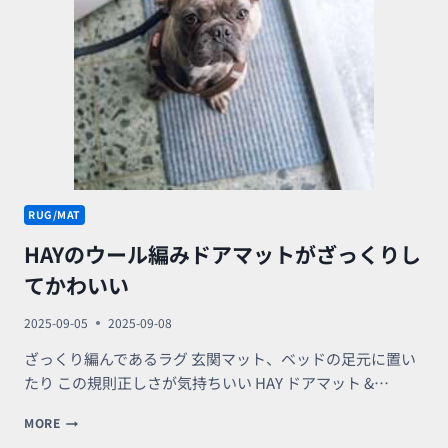
色
で
選
ぶ
イ
ン
テ
リ
ア
ふ
わ
ふ
RUG/MAT
わ
HAYのウール編みドアマットがざっくりし
フ
ロ
てかわいい
ア
♪
2025-09-05
2025-09-08
ざっくり編んであるラグ 玄関マット、ベッドの足元に置い
たり この規則正しさが気持ちいい HAY ドアマット &…
HAY
MORE
の