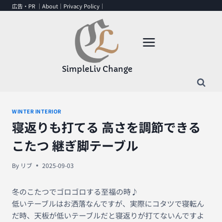
内
広告・PR ｜
About
｜
Privacy Policy
｜
容
を
ス
キ
ッ
SimpleLiv Change
プ
WINTER INTERIOR
寝返りも打てる 高さを調節できる
こたつ 継ぎ脚テーブル
By
リブ
2025-09-03
冬のこたつでゴロゴロする至福の時♪
低いテーブルはお洒落なんですが、実際にコタツで寝転ん
だ時、天板が低いテーブルだと寝返りが打てないんですよ