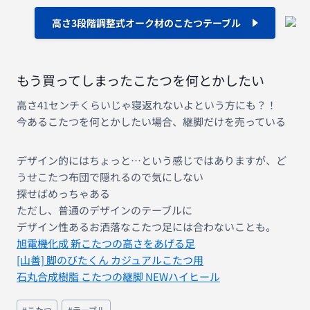
高さ3段階調整式オーク材のこたつテーブル
もう買ってしまったこたつを何とかしたい
高さ41センチくらいじゃ寝返れないよという方にも？！
今あるこたつを何とかしたい場合、継脚だけを売っている
デザイン的にはちょっと…という感じではありますが、ど
うせこたつ布団で隠れるので気にしない
探せばめっちゃある
ただし、普通のデザインのテーブルに
デザイン性あるお洒落なこたつ足には合わないことも。
旭電機化成 新こたつの高さをあげる足
[山善] 脚のびたくん カジュアルこたつ用
石丸合成樹脂 こたつの継脚 NEWハイヒール
投
#
こたつ
#
テーブル