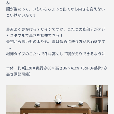
ね
腰が当たって、いちいちちょっと出てから向きを変えない
といけないんです
最近よく見かけるデザインですが、こたつの脚部分がアジ
ャスタブルで高さを調整できる！
最初から高いものよりも、夏は低めに使う方がお洒落です
し、
継脚タイプのこたつで冬は高くして寝がえりできるように
本体…約 幅120×奥行き80×高さ36〜41㎝（5㎝の継脚つき
高さ調節可能）