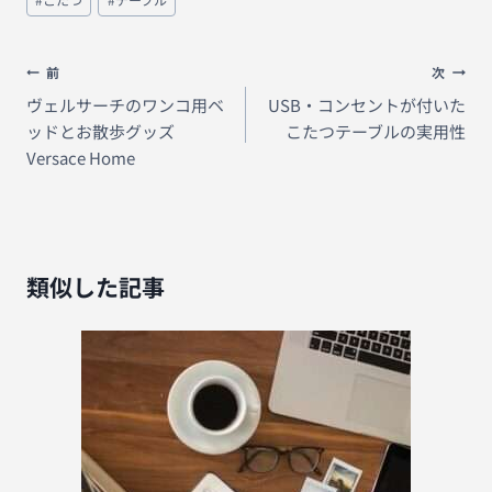
稿
タ
グ:
投
前
次
稿
ヴェルサーチのワンコ用ベ
USB・コンセントが付いた
ッドとお散歩グッズ
こたつテーブルの実用性
ナ
Versace Home
ビ
ゲ
ー
シ
類似した記事
ョ
ン