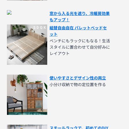
窓から入る光を遮り、冷暖房効果
もアップ！
組替自由自在 パレットベッドセ
ット
ベンチにもラックにもなる！生活
スタイルに置合わせて自分好みに
レイアウト
使いやすさとデザイン性の両立
小分け収納で物の定位置を作る
スチールラックで、初めてのDIY