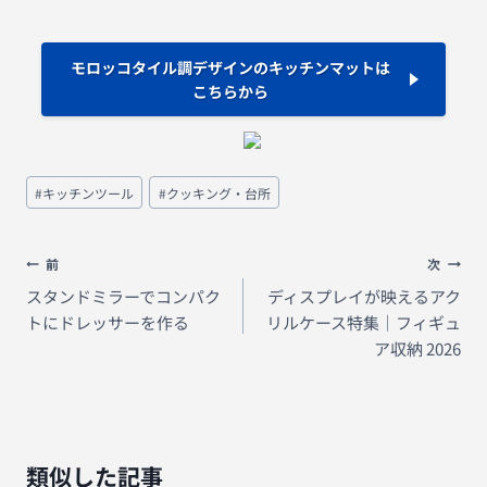
モロッコタイル調デザインのキッチンマットは
こちらから
投
#
キッチンツール
#
クッキング・台所
稿
タ
グ:
投
前
次
稿
スタンドミラーでコンパク
ディスプレイが映えるアク
トにドレッサーを作る
リルケース特集｜フィギュ
ナ
ア収納 2026
ビ
ゲ
ー
シ
類似した記事