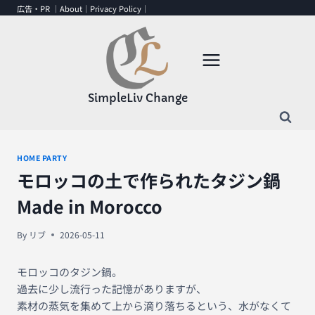
内
広告・PR ｜
About
｜
Privacy Policy
｜
容
を
ス
キ
ッ
SimpleLiv Change
プ
HOME PARTY
モロッコの土で作られたタジン鍋
Made in Morocco
By
リブ
2026-05-11
モロッコのタジン鍋。
過去に少し流行った記憶がありますが、
素材の蒸気を集めて上から滴り落ちるという、水がなくて