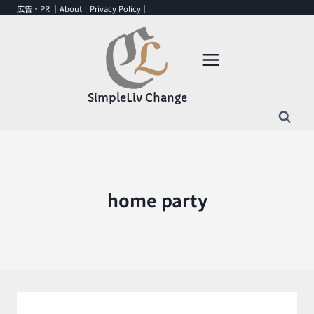
内
広告・PR ｜
About
｜
Privacy Policy
｜
容
を
ス
キ
ッ
SimpleLiv Change
プ
home party