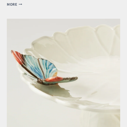
モ
MORE
ロ
ッ
コ
の
土
で
作
ら
れ
た
タ
ジ
ン
鍋
MADE
IN
MOROCCO