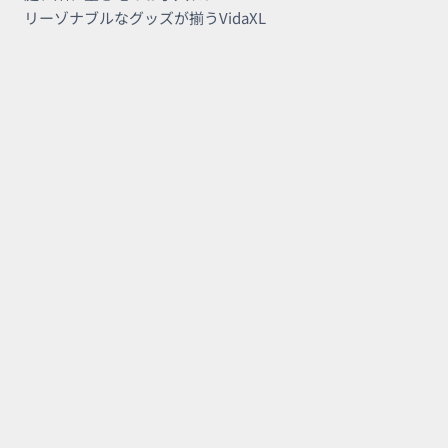
ヌ
リーゾナブルなグッズが揃うVidaXL
ー
ン
テ
ィ
ー
パ
ー
テ
ィ
ー
♪
ス
タ
ン
ド
を