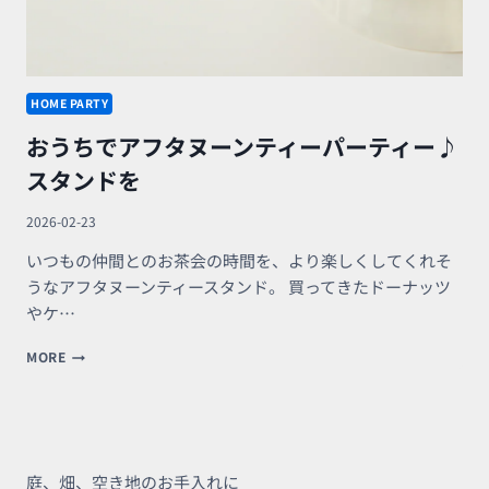
HOME PARTY
おうちでアフタヌーンティーパーティー♪
スタンドを
2026-02-23
いつもの仲間とのお茶会の時間を、より楽しくしてくれそ
うなアフタヌーンティースタンド。 買ってきたドーナッツ
やケ…
お
MORE
う
ち
で
ア
フ
タ
庭、畑、空き地のお手入れに