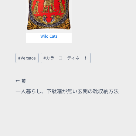
Wild Cats
投
#
Versace
#
カラーコーディネート
稿
タ
グ:
投
前
稿
一人暮らし、下駄箱が無い玄関の靴収納方法
ナ
ビ
ゲ