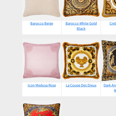
Barocco Beige
Barocco White Gold
Cret
Black
Icon Medusa Rose
La Coupe Des Dieux
Dark An
N