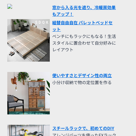
窓から入る光を遮り、冷暖房効果
もアップ！
組替自由自在 パレットベッドセ
ット
ベンチにもラックにもなる！生活
スタイルに置合わせて自分好みに
レイアウト
使いやすさとデザイン性の両立
小分け収納で物の定位置を作る
スチールラックで、初めてのDIY
アレンジパーツを使ったEXラック