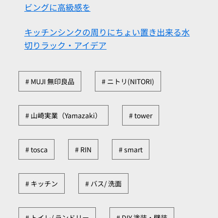
ビングに高級感を
キッチンシンクの周りにちょい置き出来る水
切りラック・アイデア
MUJI 無印良品
ニトリ(NITORI)
山崎実業（Yamazaki）
tower
tosca
RIN
smart
キッチン
バス/ 洗面
トイレ/ ランドリー
DIY 塗装・壁装