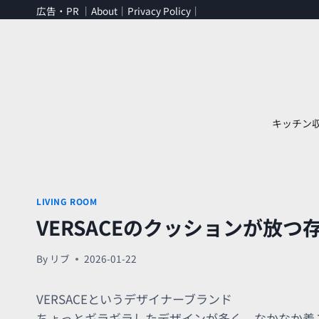
内
広告・PR ｜
About
｜
Privacy Policy
｜
容
を
ス
キ
ッ
プ
キッチン
LIVING ROOM
VERSACEのクッションが放
By
リブ
2026-01-22
VERSACEというデザイナーブランド
ちょっとギラギラしたデザインが多く、なかなか着