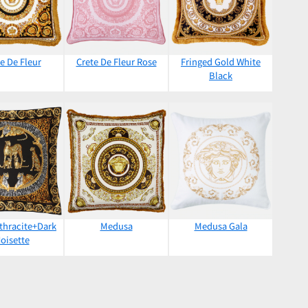
e De Fleur
Crete De Fleur Rose
Fringed Gold White
Black
thracite+Dark
Medusa
Medusa Gala
oisette