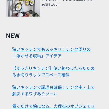
の楽しみ方
NEW
狭いキッチンでもスッキリ！シンク周りの
「浮かせる収納」アイデア
【すっきりキッチン】使い終わったらたため
る水切りラックでスペース確保
狭いキッチンで調理台確保！シンク中・上で
解決するワザありツール
置くだけで絵になる。大理石のオブジェでリ